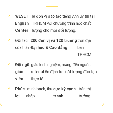
✓
WESET
là đơn vị đào tạo tiếng Anh uy tín tại
English
TP.HCM với chương trình học chất
Center
lượng cho mọi đối tượng.
✓
Đối tác
200 đơn vị và 120 trường
trên địa
của hơn
Đại học & Cao đẳng
bàn
TP.HCM.
✓
Đội ngũ
giàu kinh nghiệm, mang đến nguồn
giáo
referral ổn định từ chất lượng đào tạo
viên
thực tế.
✓
Phúc
minh bạch, thu
cực kỳ cạnh
trên thị
lợi
nhập
tranh
trường.