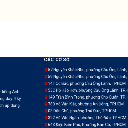
CÁC CƠ SỞ
57 Nguyễn Khắc Nhu, phường Cầu Ông Lãnh,
59 Nguyễn Khắc Nhu, phường Cầu Ông Lãnh,
141 Cô Bắc, phường Cầu Ông Lãnh, TP.HCM
53C Hồ Hảo Hớn, phường Cầu Ông Lãnh, TP
 tiếng Anh
149 Trần Bình Trọng, phường Chợ Quán, TP.
ảng dạy 4 kỹ
780 Võ Văn Kiệt, phường An Đông, TP.HCM
ách áp dụng
03 Dân Chủ, phường Thủ Đức, TP.HCM
322 Võ Văn Ngân, phường Thủ Đức, TP.HCM
643 Điện Biên Phủ, Phường Bàn Cờ, TP.HCM