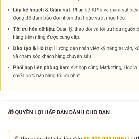
Lập kế hoạch & Giám sát:
Phân bổ KPIs và giám sát hiệu
động để đảm bảo đội nhóm đạt hoặc vượt mục tiêu.
Tối ưu hóa dữ liệu:
Quản lý, theo dõi và tối ưu hóa nguồn 
hàng tiềm năng được cung cấp.
Đào tạo & Hỗ trợ:
Hướng dẫn nhân viên kỹ năng tư vấn, xử
và chăm sóc khách hàng chuyên sâu.
Phối hợp liên phòng ban:
Kết hợp cùng Marketing, Học vụ 
chiến lược bán hàng tối ưu nhất.
🎁 QUYỀN LỢI HẤP DẪN DÀNH CHO BẠN
💰 Thu nhập đột phá lên đến
60.000.000 VNĐ+++
/