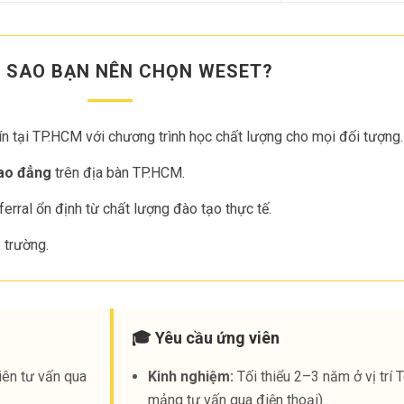
ẠI SAO BẠN NÊN CHỌN WESET?
tín tại TP.HCM với chương trình học chất lượng cho mọi đối tượng.
Cao đẳng
trên địa bàn TP.HCM.
rral ổn định từ chất lượng đào tạo thực tế.
ị trường.
🎓 Yêu cầu ứng viên
iên tư vấn qua
Kinh nghiệm:
Tối thiểu 2–3 năm ở vị trí
mảng tư vấn qua điện thoại).