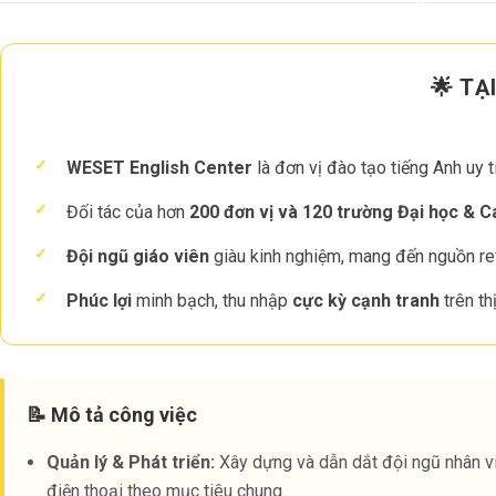
🌟 T
✓
WESET English Center
là đơn vị đào tạo tiếng Anh uy 
✓
Đối tác của hơn
200 đơn vị và 120 trường Đại học & 
✓
Đội ngũ giáo viên
giàu kinh nghiệm, mang đến nguồn refe
✓
Phúc lợi
minh bạch, thu nhập
cực kỳ cạnh tranh
trên th
📝 Mô tả công việc
Quản lý & Phát triển:
Xây dựng và dẫn dắt đội ngũ nhân v
điện thoại theo mục tiêu chung.