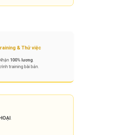
Training & Thử việc
Nhận
100% lương
.
trình training bài bản.
HOẠI
.