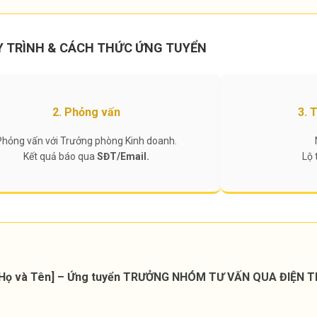
Y TRÌNH & CÁCH THỨC ỨNG TUYỂN
2. Phỏng vấn
3. 
Phỏng vấn với Trưởng phòng Kinh doanh.
Kết quả báo qua
SĐT/Email.
Lộ 
Họ và Tên] – Ứng tuyển
TRƯỞNG NHÓM TƯ VẤN QUA ĐIỆN T