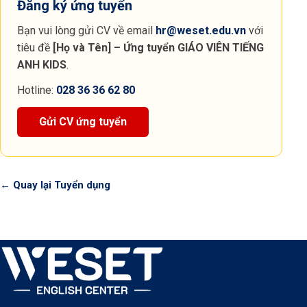
Đăng ký ứng tuyển
Bạn vui lòng gửi CV về email
hr@weset.edu.vn
với
tiêu đề
[Họ và Tên] – Ứng tuyển
GIÁO VIÊN TIẾNG
ANH KIDS
.
Hotline:
028 36 36 62 80
Gửi CV ứng tuyển
← Quay lại Tuyển dụng