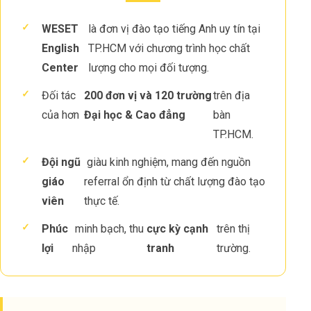
✓
WESET
là đơn vị đào tạo tiếng Anh uy tín tại
English
TP.HCM với chương trình học chất
Center
lượng cho mọi đối tượng.
✓
Đối tác
200 đơn vị và 120 trường
trên địa
của hơn
Đại học & Cao đẳng
bàn
TP.HCM.
✓
Đội ngũ
giàu kinh nghiệm, mang đến nguồn
giáo
referral ổn định từ chất lượng đào tạo
viên
thực tế.
✓
Phúc
minh bạch, thu
cực kỳ cạnh
trên thị
lợi
nhập
tranh
trường.