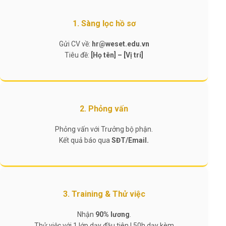
1. Sàng lọc hồ sơ
Gửi CV về:
hr@weset.edu.vn
Tiêu đề:
[Họ tên] – [Vị trí]
2. Phỏng vấn
Phỏng vấn với Trưởng bộ phận.
Kết quả báo qua
SĐT/Email.
3. Training & Thử việc
Nhận
90% lương
.
Thử việc với 1 lớp dạy đầu tiên | 50h dạy kèm