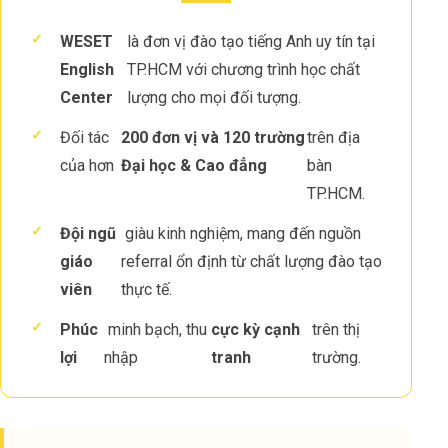
✓
WESET
là đơn vị đào tạo tiếng Anh uy tín tại
English
TP.HCM với chương trình học chất
Center
lượng cho mọi đối tượng.
✓
Đối tác
200 đơn vị và 120 trường
trên địa
của hơn
Đại học & Cao đẳng
bàn
TP.HCM.
✓
Đội ngũ
giàu kinh nghiệm, mang đến nguồn
giáo
referral ổn định từ chất lượng đào tạo
viên
thực tế.
✓
Phúc
minh bạch, thu
cực kỳ cạnh
trên thị
lợi
nhập
tranh
trường.