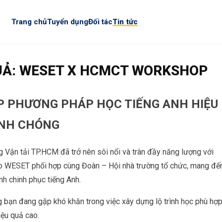
Trang chủ
Tuyển dụng
Đối tác
Tin tức
QUẢ: WESET X HCMCT WORKSHOP
P PHƯƠNG PHÁP HỌC TIẾNG ANH HIỆU
ANH CHÓNG
 Vận tải TP.HCM đã trở nên sôi nổi và tràn đầy năng lượng với
do WESET phối hợp cùng Đoàn – Hội nhà trường tổ chức, mang đế
ình chinh phục tiếng Anh.
ng bạn đang gặp khó khăn trong việc xây dựng lộ trình học phù hợ
iệu quả cao.