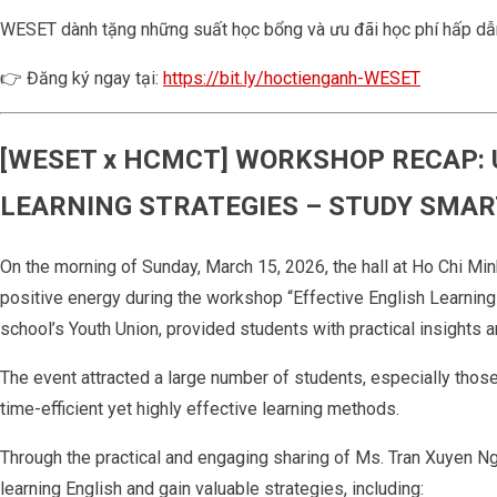
WESET dành tặng những suất học bổng và ưu đãi học phí hấp dẫn 
👉 Đăng ký ngay tại:
https://bit.ly/hoctienganh-WESET
[WESET x HCMCT] WORKSHOP RECAP: 
LEARNING STRATEGIES – STUDY SMAR
On the morning of Sunday, March 15, 2026, the hall at Ho Chi Min
positive energy during the workshop “Effective English Learni
school’s Youth Union, provided students with practical insights an
The event attracted a large number of students, especially those
time-efficient yet highly effective learning methods.
Through the practical and engaging sharing of Ms. Tran Xuyen Ng
learning English and gain valuable strategies, including: