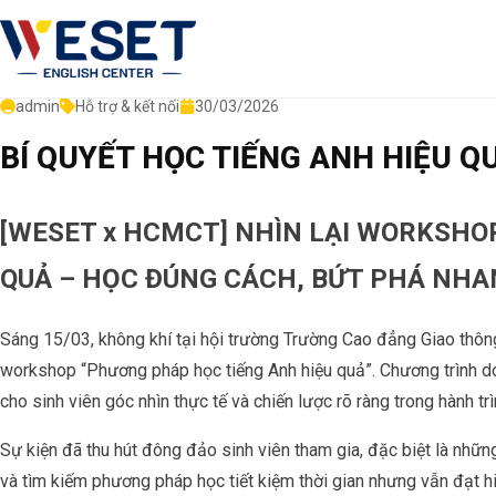
Bỏ qua menu, vào nội dung chính
admin
Hỗ trợ & kết nối
30/03/2026
BÍ QUYẾT HỌC TIẾNG ANH HIỆU 
[WESET x HCMCT] NHÌN LẠI WORKSHO
QUẢ – HỌC ĐÚNG CÁCH, BỨT PHÁ NH
Sáng 15/03, không khí tại hội trường Trường Cao đẳng Giao thông
workshop “Phương pháp học tiếng Anh hiệu quả”. Chương trình 
cho sinh viên góc nhìn thực tế và chiến lược rõ ràng trong hành tr
Sự kiện đã thu hút đông đảo sinh viên tham gia, đặc biệt là nhữ
và tìm kiếm phương pháp học tiết kiệm thời gian nhưng vẫn đạt h