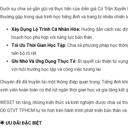
Dưới sự chia sẻ gần gũi và thực tiễn của diễn giả Cô Trần Xuyến
thường gặp trong quá trình học tiếng Anh và trang bị nhiều chiến 
Xây Dựng Lộ Trình Cá Nhân Hóa:
Hướng dẫn cách xác định 
hoạch học phù hợp với năng lực bản thân.
Tối Ưu Thời Gian Học Tập:
Chia sẻ phương pháp học thông
tiến bộ rõ rệt.
Ghi Nhớ Và Ứng Dụng Thực Tế:
Bí quyết cải thiện từ vựn
với môi trường học tập và công việc tương lai.
Chuyên đề đã truyền tải một thông điệp quan trọng: Tiếng Anh k
sinh viên hoàn toàn có thể rút ngắn thời gian học và gia tăng kết
WESET tin rằng, những kiến thức và kinh nghiệm được chia sẻ tron
CĐ GTVT TP.HCM tự tin hơn trên hành trình phát triển bản thân và
🌟 ƯU ĐÃI ĐẶC BIỆT